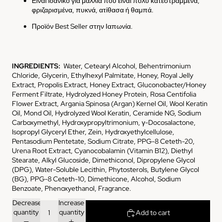
Είναι ιδανικό για μαλλιά που είναι πολύ κατεστραμμένα,
φριζαρισμένα, πυκνά, ατίθασα ή θαμπά.
Προϊόν Best Seller στην Ιαπωνία.
INGREDIENTS:
Water, Cetearyl Alcohol, Behentrimonium
Chloride, Glycerin, Ethylhexyl Palmitate, Honey, Royal Jelly
Extract, Propolis Extract, Honey Extract, Gluconobacter/Honey
Ferment Filtrate, Hydrolyzed Honey Protein, Rosa Centifolia
Flower Extract, Argania Spinosa (Argan) Kernel Oil, Wool Keratin
Oil, Mond Oil, Hydrolyzed Wool Keratin, Ceramide NG, Sodium
Carboxymethyl, Hydroxypropyltrimonium, γ-Docosalactone,
Isopropyl Glyceryl Ether, Zein, Hydroxyethylcellulose,
Pentasodium Pentetate, Sodium Citrate, PPG-8 Ceteth-20,
Urena Root Extract, Cyanocobalamin (Vitamin B12), Diethyl
Stearate, Alkyl Glucoside, Dimethiconol, Dipropylene Glycol
(DPG), Water-Soluble Lecithin, Phytosterols, Butylene Glycol
(BG), PPG-8 Ceteth-10, Dimethicone, Alcohol, Sodium
Benzoate, Phenoxyethanol, Fragrance.
Decrease
Increase
quantity
quantity
Add to cart