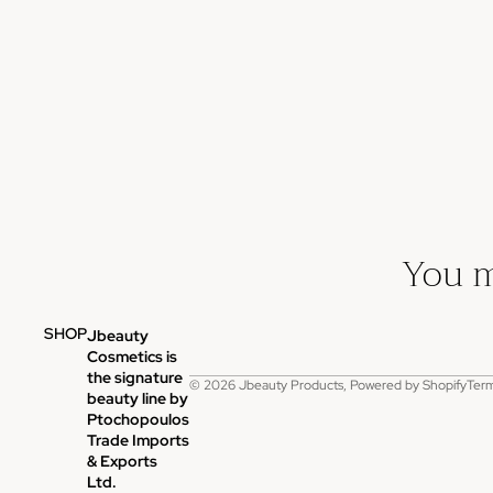
You m
SHOP
Jbeauty
P
Cosmetics is
the signature
© 2026
Jbeauty Products
,
Powered by Shopify
Term
beauty line by
Ptochopoulos
Trade Imports
& Exports
Ltd.