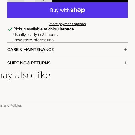
More payment options
Pickup available at
chiou larnaca
Usually ready in 24 hours
View store information
CARE & MAINTENANCE
SHIPPING & RETURNS
ay also like
rivacy policy
s and Policies